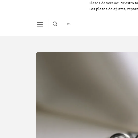
Skip
Plazos de verano: Nuestro t
Los plazos de ajustes, repar
to
content
ES