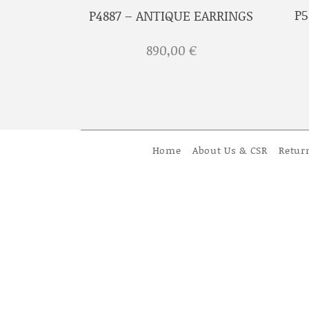
P5
 EARRINGS
P4887 – ANTIQUE EARRINGS
€
890,00
€
Home
About Us & CSR
Retur