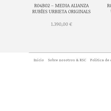
A RUBÍ
R04B02 – MEDIA ALIANZA
R
GINALS
RUBÍES URBIETA ORIGINALS
€
1.390,00
€
Inicio
Sobre nosotros & RSC
Política de