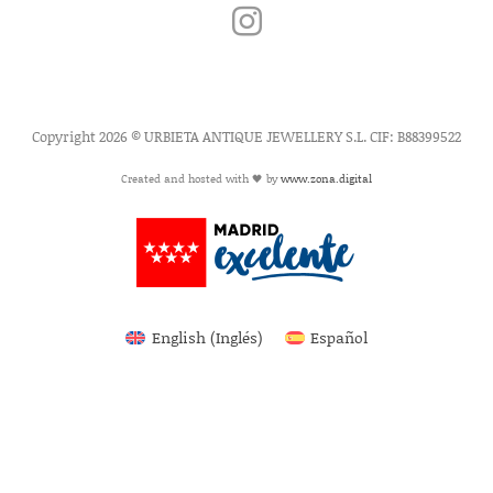
Copyright 2026 © URBIETA ANTIQUE JEWELLERY S.L. CIF: B88399522
Created and hosted with 🖤 by
www.zona.digital
English
(
Inglés
)
Español