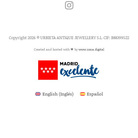
Copyright 2026 © URBIETA ANTIQUE JEWELLERY S.L. CIF: B88399522
Created and hosted with 🖤 by
www.zona.digital
English
(
Inglés
)
Español