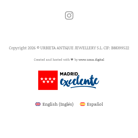
Copyright 2026 © URBIETA ANTIQUE JEWELLERY S.L. CIF: B88399522
Created and hosted with 🖤 by
www.zona.digital
English
(
Inglés
)
Español