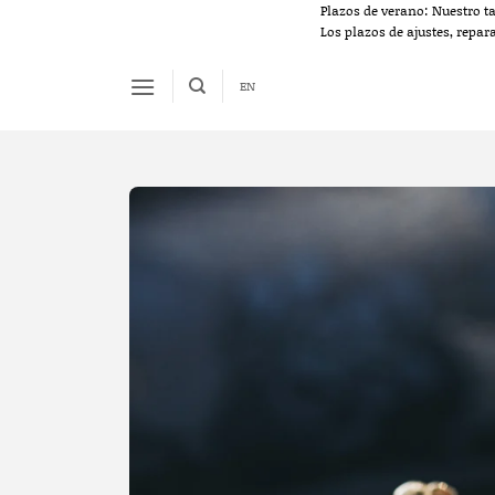
Saltar
Plazos de verano: Nuestro t
Los plazos de ajustes, repar
al
contenido
EN