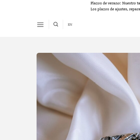
Saltar
Plazos de verano: Nuestro t
Los plazos de ajustes, repar
al
contenido
EN