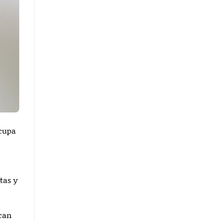
cupa
tas y
acan