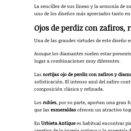
La sencillez de sus líneas y la armonía de s
uno de los diseños más apreciados tanto e
Ojos de perdiz con zafiros,
Una de las grandes virtudes de este diseño es
Aunque los diamantes suelen estar presentes 
lugar a combinaciones muy diferentes.
Las
sortijas ojo de perdiz con zafiros y dia
sofisticación. El intenso azul del zafiro co
composición clásica y refinada.
Los
rubíes
, por su parte, aportan una gran f
que las
esmeraldas
ofrecen un atractivo toq
En
Urbieta Antique
es habitual encontrar pi
creativa de la joyería antigua y la maestría 