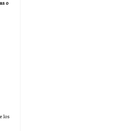
as o
e los