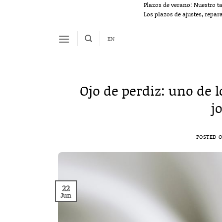
Saltar
Plazos de verano: Nuestro t
Los plazos de ajustes, repar
al
contenido
EN
Ojo de perdiz: uno de 
j
POSTED 
22
Jun