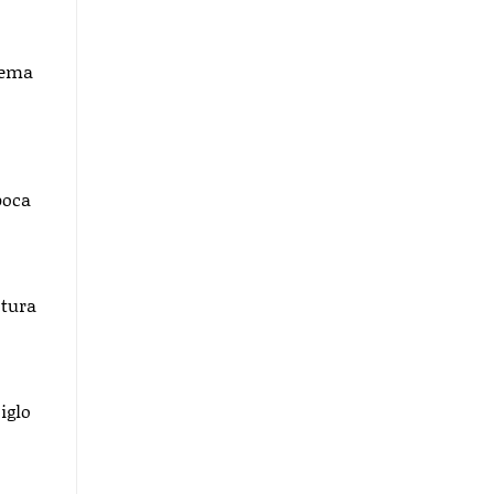
gema
poca
ctura
iglo