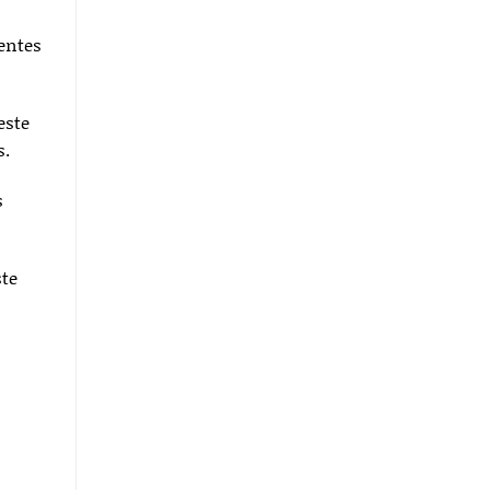
entes
este
s.
s
ste