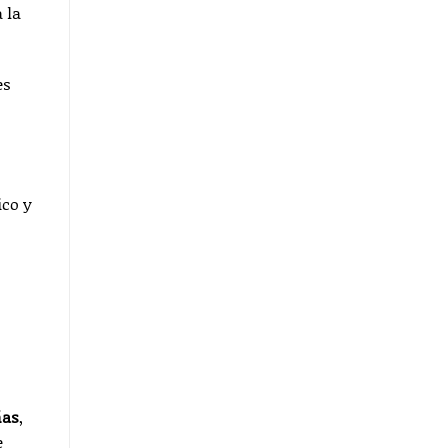
 la
es
ico y
ñas
,
e