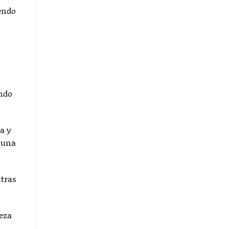
iendo
ando
a y
o una
ntras
eza