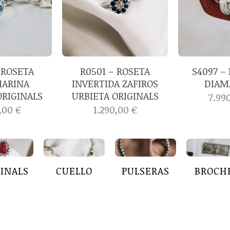
 ROSETA
R0501 – ROSETA
S4097 –
ARINA
INVERTIDA ZAFIROS
DIAM
ORIGINALS
URBIETA ORIGINALS
7.99
0,00
€
1.290,00
€
GINALS
CUELLO
PULSERAS
BROCH