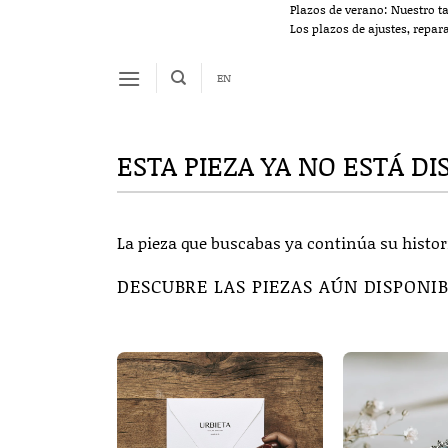
Saltar
Plazos de verano: Nuestro t
Los plazos de ajustes, repar
al
contenido
EN
ESTA PIEZA YA NO ESTÁ DI
La pieza que buscabas ya continúa su histor
DESCUBRE LAS PIEZAS AÚN DISPONI