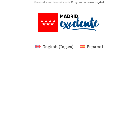
Created and hosted with 🖤 by
www.zona.digital
English
(
Inglés
)
Español