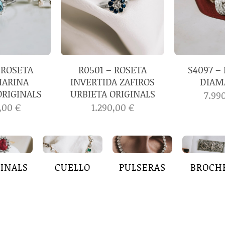
 ROSETA
R0501 – ROSETA
S4097 –
ARINA
INVERTIDA ZAFIROS
DIAM
ORIGINALS
URBIETA ORIGINALS
7.99
0,00
€
1.290,00
€
GINALS
CUELLO
PULSERAS
BROCH