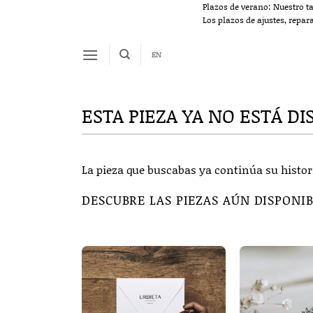
Saltar
Plazos de verano: Nuestro t
Los plazos de ajustes, repar
al
contenido
EN
ESTA PIEZA YA NO ESTÁ DI
La pieza que buscabas ya continúa su histor
DESCUBRE LAS PIEZAS AÚN DISPONI